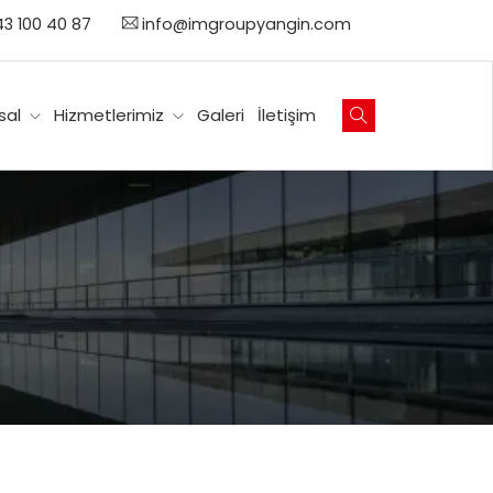
3 100 40 87
info@imgroupyangin.com
sal
Hizmetlerimiz
Galeri
İletişim