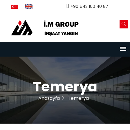
Türkçe
English
+90 543 100 40 87
Temerya
Anasayfa
Temerya